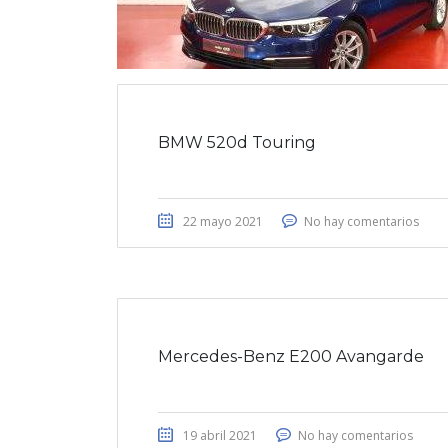
BMW 520d Touring
22 mayo 2021
No hay comentarios
Mercedes-Benz E200 Avangarde
19 abril 2021
No hay comentarios