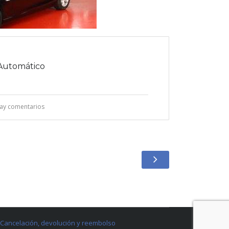
Automático
ay comentarios
Cancelación, devolución y reembolso