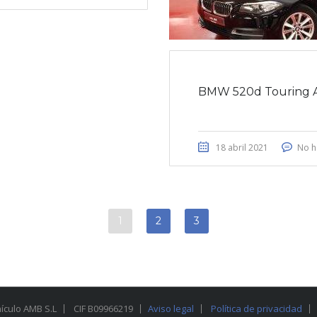
BMW 520d Touring 
18 abril 2021
No h
1
2
3
hículo AMB S.L
CIF B09966219
Aviso legal
Política de privacidad