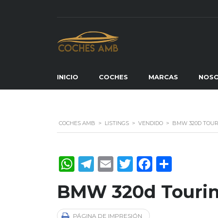
INICIO
COCHES
MARCAS
NOS
COCHES AMB
>
LISTINGS
>
VENDIDO
>
BMW 320D TOUR
WhatsApp
Telegram
Email
Twitter
Faceboo
Compa
BMW 320d Touri
PÁGINA DE IMPRESIÓN