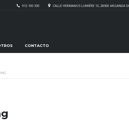
912 100 330
CALLE HERMANOS LUMIÉRE 13, 28500 ARGANDA D
OTROS
CONTACTO
ING
k
rtir
ng