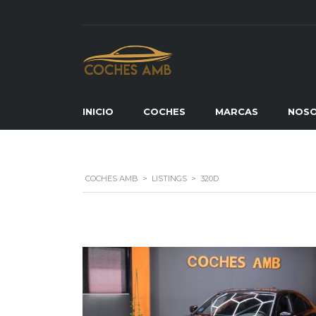
INICIO
COCHES
MARCAS
NOS
COCHES AMB
>
LISTINGS
>
320D