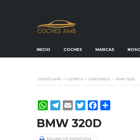
INICIO
COCHES
MARCAS
NOS
COCHES AMB
>
LISTINGS
>
DISPONIBLE
>
BMW 320D
WhatsApp
Telegram
Email
Twitter
Faceboo
Compa
BMW 320D
PÁGINA DE IMPRESIÓN