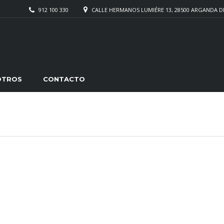
912 100 330
CALLE HERMANOS LUMIÉRE 13, 28500 ARGANDA D
OTROS
CONTACTO
k
rtir