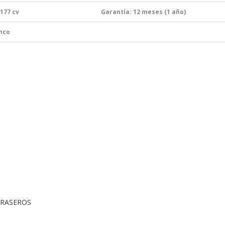
 177
cv
Garantía:
12 meses (1 año)
anco
TRASEROS