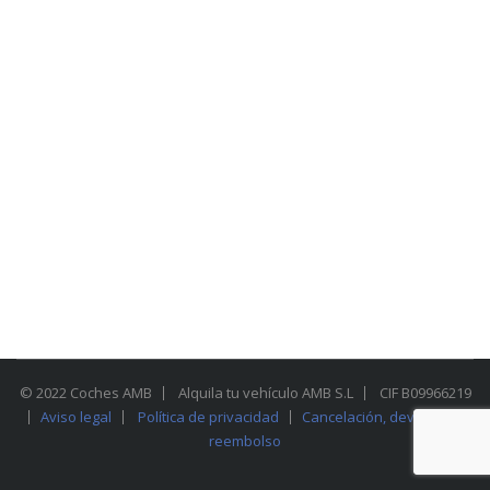
© 2022 Coches AMB
Alquila tu vehículo AMB S.L
CIF B09966219
Aviso legal
Política de privacidad
Cancelación, devolución y
reembolso