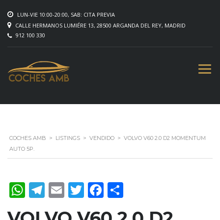
LUN-VIE 10:00-20:00, SAB: CITA PREVIA
CALLE HERMANOS LUMIÉRE 13, 28500 ARGANDA DEL REY, MADRID
912 100 330
COCHES AMB
>
LISTINGS
>
VENDIDO
>
VOLVO V60 2.0 D2 MOMENTUM
AUTO 5P.
WhatsApp
Telegram
Email
Twitter
Facebook
Compartir
VOLVO V60 2.0 D2