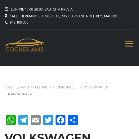
LUN-VIE 10:00-20:00, SAB: CITA PREVIA
CALLE HERMANOS LUMIÉRE 13, 28500 ARGANDA DEL REY, MADRID
912 100 330
COCHES AMB
>
LISTINGS
>
DISPONIBLE
>
VOLKSWAGEN
TRANSPORTER
WhatsApp
Telegram
Email
Twitter
Facebook
Compartir
VOLKSWAGEN