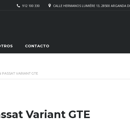
912 100 330
CALLE HERMANOS LUMIÉRE 13, 28500 ARGANDA D
OTROS
CONTACTO
 PASSAT VARIANT GTE
k
rtir
sat Variant GTE