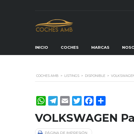
INICIO
COCHES
MARCAS
NOS
COCHES AMB
>
LISTINGS
>
DISPONIBLE
>
VOLKSWAGEN
WhatsApp
Telegram
Email
Twitter
Faceboo
Compa
VOLKSWAGEN Pas
PÁGINA DE IMPRESIÓN