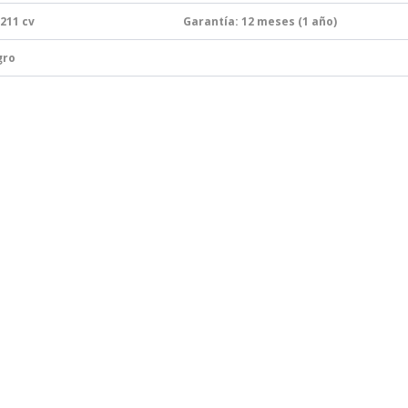
 211
cv
Garantía:
12 meses (1 año)
gro