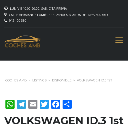
LUN-VIE 10:00-20:00, SAB: CITA PREVIA
CALLE HERMANOS LUMIÉRE 13, 28500 ARGANDA DEL REY, MADRID
912 100 330
COCHES AMB
>
LISTINGS
>
DISPONIBLE
>
VOLKSWAGEN ID.3 1ST
WhatsApp
Telegram
Email
Twitter
Facebook
Compartir
VOLKSWAGEN ID.3 1st