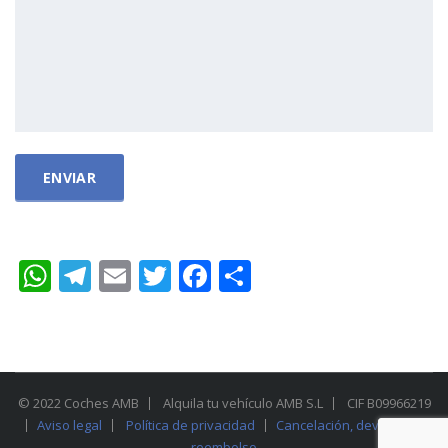
WhatsApp
Telegram
Email
Twitter
Facebook
Compartir
© 2022 Coches AMB
Alquila tu vehículo AMB S.L
CIF B09966219
Aviso legal
Política de privacidad
Cancelación, devolución y
reembolso