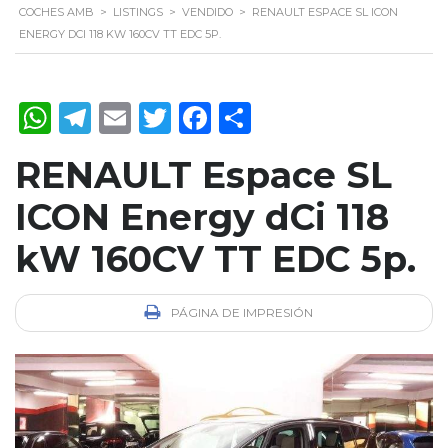
COCHES AMB
>
LISTINGS
>
VENDIDO
>
RENAULT ESPACE SL ICON
ENERGY DCI 118 KW 160CV TT EDC 5P.
WhatsApp
Telegram
Email
Twitter
Facebook
Compartir
RENAULT Espace SL
ICON Energy dCi 118
kW 160CV TT EDC 5p.
PÁGINA DE IMPRESIÓN