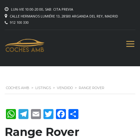
LUN-VIE 10:00-20:00, SAB: CITA PREVIA
CALLE HERMANOS LUMIÉRE 13, 28500 ARGANDA DEL REY, MADRID
912 100 330
COCHES AMB
>
LISTINGS
>
VENDIDO
>
RANGE ROVER
WhatsApp
Telegram
Email
Twitter
Facebook
Compartir
Range Rover