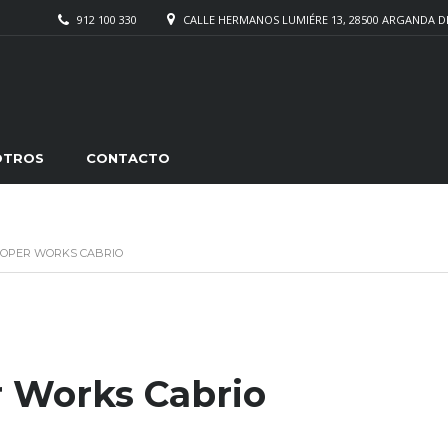
912 100 330
CALLE HERMANOS LUMIÉRE 13, 28500 ARGANDA D
OTROS
CONTACTO
OOPER WORKS CABRIO
k
rtir
 Works Cabrio