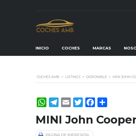
INICIO
COCHES
MARCAS
NOS
COCHES AMB
>
LISTINGS
>
DISPONIBLE
>
MINI JOHN C
WhatsApp
Telegram
Email
Twitter
Faceboo
Compa
MINI John Cooper
PÁGINA DE IMPRESIÓN