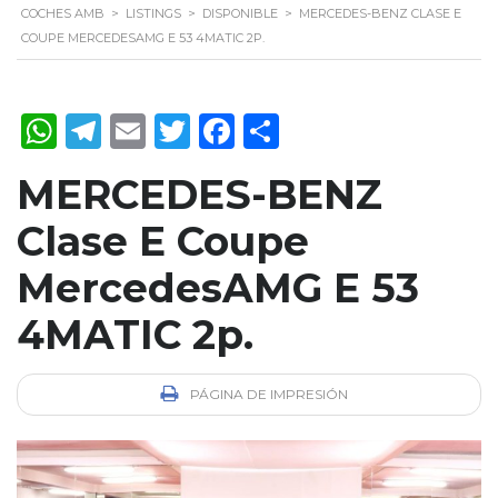
COCHES AMB
>
LISTINGS
>
DISPONIBLE
>
MERCEDES-BENZ CLASE E
COUPE MERCEDESAMG E 53 4MATIC 2P.
WhatsApp
Telegram
Email
Twitter
Facebook
Compartir
MERCEDES-BENZ
Clase E Coupe
MercedesAMG E 53
4MATIC 2p.
PÁGINA DE IMPRESIÓN