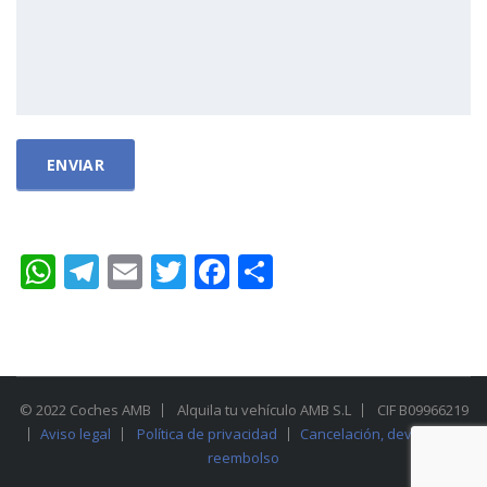
WhatsApp
Telegram
Email
Twitter
Facebook
Compartir
© 2022 Coches AMB
Alquila tu vehículo AMB S.L
CIF B09966219
Aviso legal
Política de privacidad
Cancelación, devolución y
reembolso