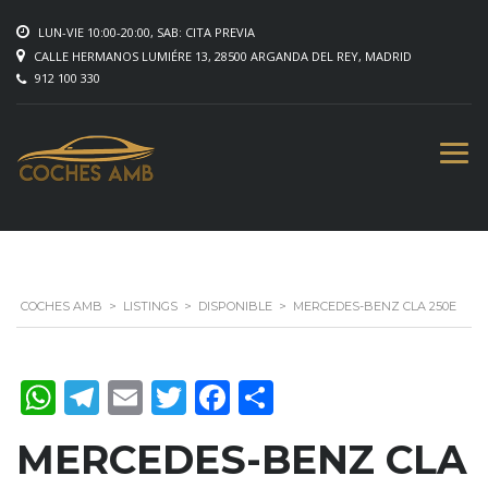
LUN-VIE 10:00-20:00, SAB: CITA PREVIA
CALLE HERMANOS LUMIÉRE 13, 28500 ARGANDA DEL REY, MADRID
912 100 330
COCHES AMB
>
LISTINGS
>
DISPONIBLE
>
MERCEDES-BENZ CLA 250E
WhatsApp
Telegram
Email
Twitter
Facebook
Compartir
MERCEDES-BENZ CLA