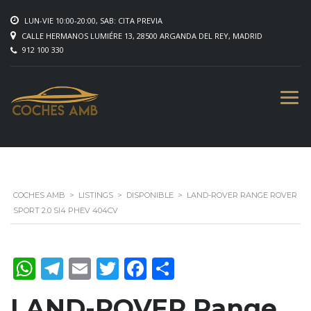
LUN-VIE 10:00-20:00, SAB: CITA PREVIA
CALLE HERMANOS LUMIÉRE 13, 28500 ARGANDA DEL REY, MADRID
912 100 330
COCHES AMB
>
LISTINGS
>
DISPONIBLE
>
LAND-ROVER RANGE ROVER
SPORT 2.0 SI4 PHEV 404CV
WhatsApp
Telegram
Email
Twitter
Facebook
Compartir
LAND-ROVER Range