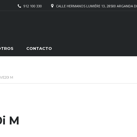
912 100 330
CALLE HERMANOS LUMIÉRE 13, 28500 ARGANDA D
OTROS
CONTACTO
VE20I M
k
rtir
i M