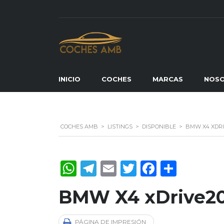
INICIO
COCHES
MARCAS
NOS
COCHES AMB
>
LISTINGS
>
DISPONIBLE
>
BMW X4 XDRI
WhatsApp
Telegram
Email
Twitter
Faceboo
Compa
BMW X4 xDrive20
PÁGINA DE IMPRESIÓN