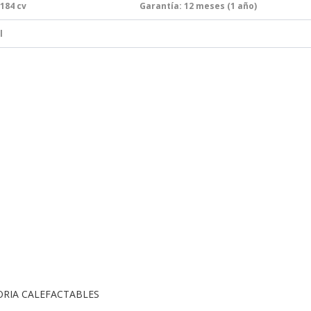
 184
cv
Garantía:
12 meses (1 año)
l
ORIA CALEFACTABLES