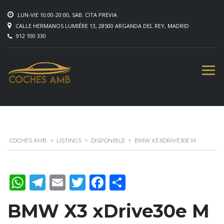
LUN-VIE 10:00-20:00, SAB: CITA PREVIA
CALLE HERMANOS LUMIÉRE 13, 28500 ARGANDA DEL REY, MADRID
912 100 330
COCHES AMB
>
LISTINGS
>
DISPONIBLE
>
BMW X3 XDRIVE30E M
WhatsApp
Telegram
Email
Twitter
Facebook
Compartir
BMW X3 xDrive30e M