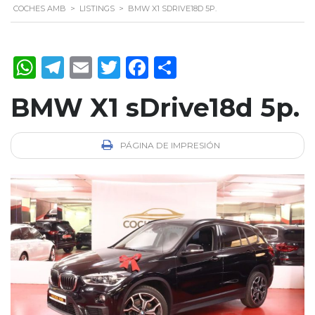
COCHES AMB
>
LISTINGS
>
BMW X1 SDRIVE18D 5P.
WhatsApp
Telegram
Email
Twitter
Facebook
Compartir
BMW X1 sDrive18d 5p.
PÁGINA DE IMPRESIÓN