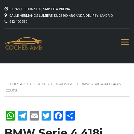
LUN-VIE 10:00-20:00, SAB: CITA PREVIA
CALLE HERMANOS LUMIÉRE 13, 28500 ARGANDA DEL REY, MADRID
912 100 330
COCHES AMB
>
LISTINGS
>
DISPONIBLE
>
BMW SERIE 4 418I GRAN
COUPE
WhatsApp
Telegram
Email
Twitter
Facebook
Compartir
BMW Serie 4 418i