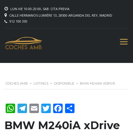
LUN-VIE 10:00-20:00, SAB: CITA PREVIA
CALLE HERMANOS LUMIÉRE 13, 28500 ARGANDA DEL REY, MADRID
912 100 330
COCHES AMB
>
LISTINGS
>
DISPONIBLE
>
BMW M240IA XDRIVE
WhatsApp
Telegram
Email
Twitter
Facebook
Compartir
BMW M240iA xDrive