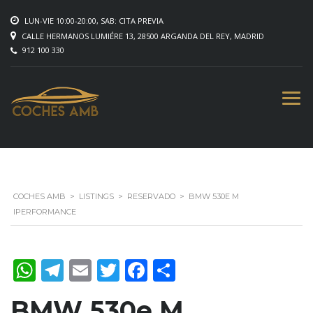
LUN-VIE 10:00-20:00, SAB: CITA PREVIA
CALLE HERMANOS LUMIÉRE 13, 28500 ARGANDA DEL REY, MADRID
912 100 330
COCHES AMB
>
LISTINGS
>
RESERVADO
>
BMW 530E M
IPERFORMANCE
WhatsApp
Telegram
Email
Twitter
Facebook
Compartir
BMW 530e M