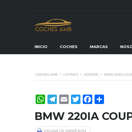
INICIO
COCHES
MARCAS
NOS
COCHES AMB
>
LISTINGS
>
VENDIDO
>
BMW 220IA COU
WhatsApp
Telegram
Email
Twitter
Faceboo
Compa
BMW 220IA COU
PÁGINA DE IMPRESIÓN