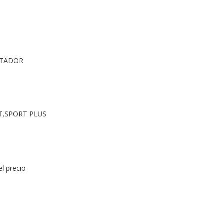
ITADOR
,SPORT PLUS
el precio
k
rtir