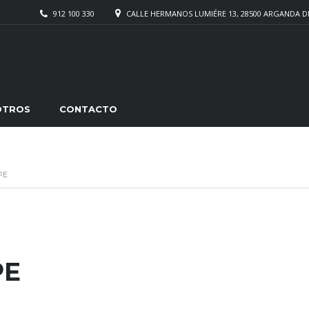
912 100 330
CALLE HERMANOS LUMIÉRE 13, 28500 ARGANDA D
OTROS
CONTACTO
PE
k
rtir
PE