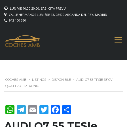
LUN-VIE 10:00-20:00, SAB: CITA PREVIA
CALLE HERMANOS LUMIÉRE 13, 28500 ARGANDA DEL REY, MADRID
912 100 330
COCHES AMB
>
LISTINGS
>
DISPONIBLE
>
AUDI Q7 55 TFSIE 381CV
QUATTRO TIPTRONIC
WhatsApp
Telegram
Email
Twitter
Facebook
Compartir
AUDI Q7 55 TFSIe