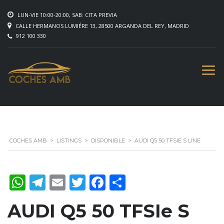
LUN-VIE 10:00-20:00, SAB: CITA PREVIA
CALLE HERMANOS LUMIÉRE 13, 28500 ARGANDA DEL REY, MADRID
912 100 330
COCHES AMB
>
LISTINGS
>
DISPONIBLE
>
AUDI Q5 50 TFSIE S LINE
WhatsApp
Telegram
Email
Twitter
Facebook
Compartir
AUDI Q5 50 TFSIe S