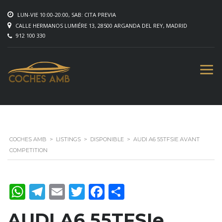
LUN-VIE 10:00-20:00, SAB: CITA PREVIA
CALLE HERMANOS LUMIÉRE 13, 28500 ARGANDA DEL REY, MADRID
912 100 330
COCHES AMB
>
LISTINGS
>
DISPONIBLE
>
AUDI A6 55TFSIE AVANT
COMPETITION
WhatsApp
Telegram
Email
Twitter
Facebook
Compartir
AUDI A6 55TFSIe