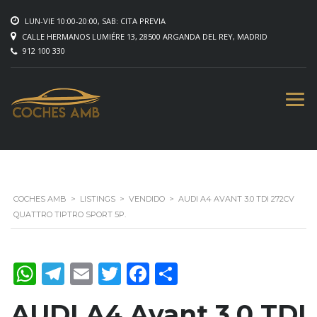
LUN-VIE 10:00-20:00, SAB: CITA PREVIA
CALLE HERMANOS LUMIÉRE 13, 28500 ARGANDA DEL REY, MADRID
912 100 330
COCHES AMB
>
LISTINGS
>
VENDIDO
>
AUDI A4 AVANT 3.0 TDI 272CV
QUATTRO TIPTRO SPORT 5P.
WhatsApp
Telegram
Email
Twitter
Facebook
Compartir
AUDI A4 Avant 3.0 TDI