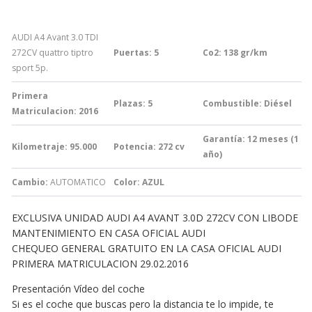
AUDI A4 Avant 3.0 TDI
272CV quattro tiptro
Puertas: 5
Co2: 138
gr/km
sport 5p.
Primera
Plazas: 5
Combustible: Diésel
Matriculacion: 2016
Garantía:
12 meses (1
Kilometraje: 95.000
Potencia: 272
cv
año)
Cambio:
AUTOMATICO
Color: AZUL
EXCLUSIVA UNIDAD AUDI A4 AVANT 3.0D 272CV CON LIBODE
MANTENIMIENTO EN CASA OFICIAL AUDI
CHEQUEO GENERAL GRATUITO EN LA CASA OFICIAL AUDI
PRIMERA MATRICULACION 29.02.2016
Presentación Vídeo del coche
Si es el coche que buscas pero la distancia te lo impide, te