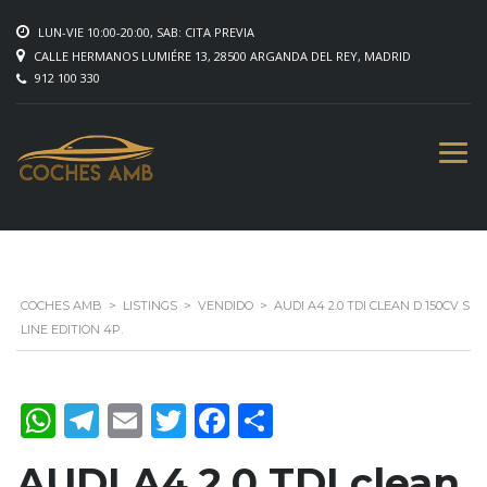
LUN-VIE 10:00-20:00, SAB: CITA PREVIA
CALLE HERMANOS LUMIÉRE 13, 28500 ARGANDA DEL REY, MADRID
912 100 330
COCHES AMB
>
LISTINGS
>
VENDIDO
>
AUDI A4 2.0 TDI CLEAN D 150CV S
LINE EDITION 4P.
WhatsApp
Telegram
Email
Twitter
Facebook
Compartir
AUDI A4 2.0 TDI clean