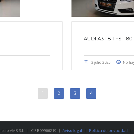
AUDI A3 1.8 TFSI 180
3 julio 2025
No ha
1
2
3
4
hículo AMB S.L
CIF B09966219
Aviso legal
Política de privacidad