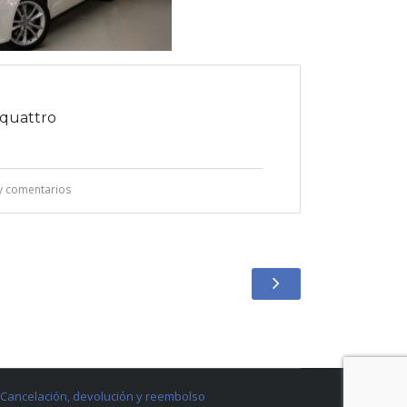
 quattro
y comentarios
Cancelación, devolución y reembolso