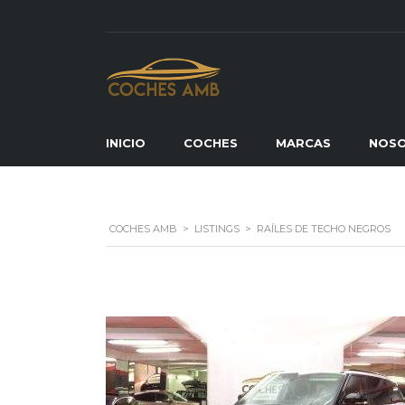
INICIO
COCHES
MARCAS
NOS
COCHES AMB
>
LISTINGS
>
RAÍLES DE TECHO NEGROS