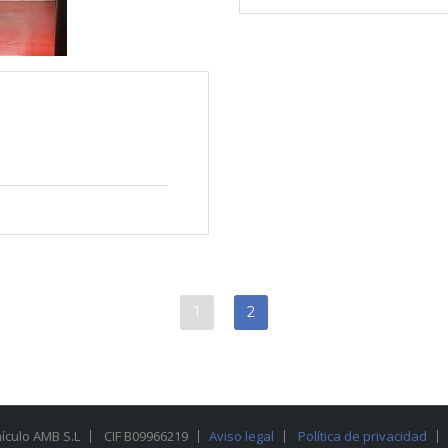
1
2
hículo AMB S.L
CIF B09966219
Aviso legal
Política de privacidad