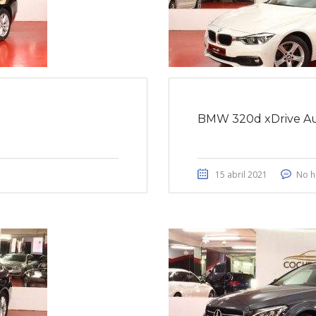
BMW 320d xDrive Au
15 abril 2021
No h