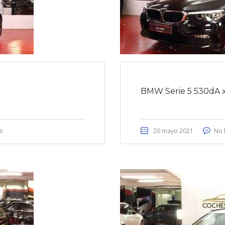
BMW Serie 5 530dA x
s
20 mayo 2021
No 