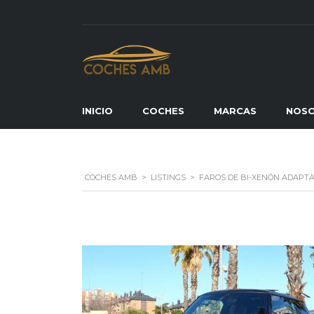
INICIO
COCHES
MARCAS
NOS
COCHES AMB
>
LISTINGS
>
FAROS DE BI-XENÓN ADAPTA