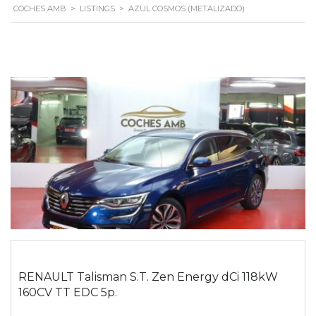
COCHES AMB
>
LISTINGS
>
AZUL COSMOS (METALIZADO)
RENAULT Talisman S.T. Zen Energy dCi 118kW
160CV TT EDC 5p.