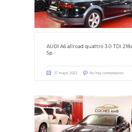
AUDI A6 allroad quattro 3.0 TDI 218c
5p.
27 mayo 2022
No hay comentarios