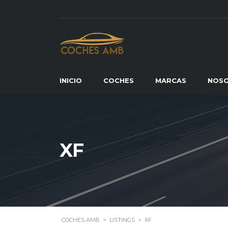
INICIO
COCHES
MARCAS
NOS
XF
COCHES AMB
>
LISTINGS
>
XF