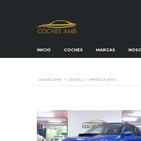
INICIO
COCHES
MARCAS
NOS
COCHES AMB
>
LISTINGS
>
IMPREZA WRX