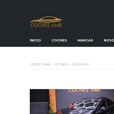
INICIO
COCHES
MARCAS
NOS
COCHES AMB
>
LISTINGS
>
EQS 53 AMG