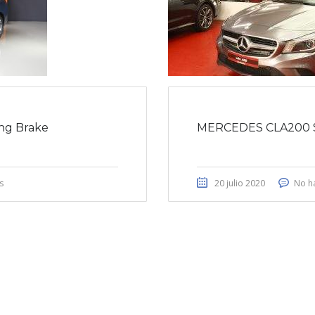
ng Brake
MERCEDES CLA200
s
20 julio 2020
No h