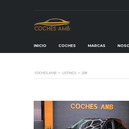
INICIO
COCHES
MARCAS
NOS
COCHES AMB
>
LISTINGS
>
208