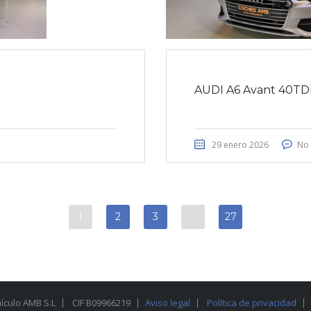
AUDI A6 Avant 40TD
29 enero 2026
No 
1
2
3
…
27
hículo AMB S.L
CIF B09966219
Aviso legal
Política de privacidad