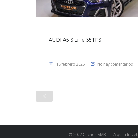
AUDI A5 S Line 35TFSI
18 febrero 2026
No hay comentarios
© 2022 Coches AMB
Alquila tu ve